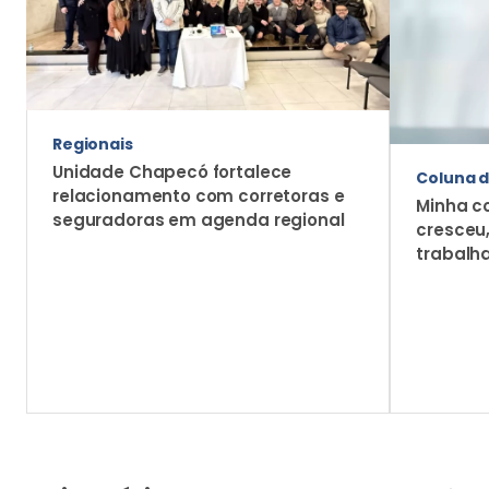
Regionais
Unidade Chapecó fortalece
Coluna d
relacionamento com corretoras e
Minha c
seguradoras em agenda regional
cresceu
trabalh