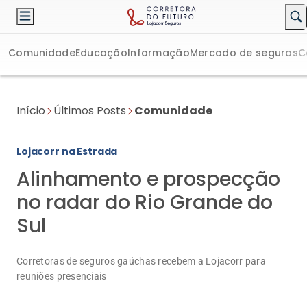
Comunidade
Educação
Informação
Mercado de seguros
C
Início
Últimos Posts
Comunidade
Lojacorr na Estrada
Alinhamento e prospecção
no radar do Rio Grande do
Sul
Corretoras de seguros gaúchas recebem a Lojacorr para
reuniões presenciais