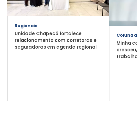
De corretor para corretor
Você realmente sabe vender seguro de
automóvel?
O cross-selling só acontece com sucesso quando a
venda do produto principal é conduzida com domínio,
clareza e valor percebido pelo cliente