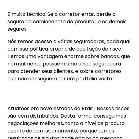
quanto de comissionamento, porque temos
resultados de sinistralidade abaixo do mercado.
A Lojacorr tem uma frase que é conhecida de
muitos: “Mais vale 50% de alguma coisa do que
100% de nada”.
Você, que é corretor de uma cidade de porte
médio ou pequena, com 10, talvez 15 corretores de
seguro, quantos corretores atuam com seguro
agro? Mas tem produtor rural em sua cidade,
provavelmente… tem caminhonete, tem outro
carro, casa, vida, além das máquinas agrícolas.
Enfim, quantos negócios é possível agregar por
meio do seguro rural? E se na sua cidade tiver um
corretor que faz o seguro da lavoura de seu
cliente? Você já imaginou, hoje, não tendo nenhum
corretor que atua com seguro das lavouras em
seu município e você começar, com a nossa