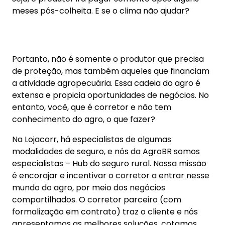
Na Lojacorr, há especialistas de algumas
modalidades de seguro, e nós da AgroBR somos
especialistas – Hub do seguro rural. Nossa missão
é encorajar e incentivar o corretor a entrar nesse
mundo do agro, por meio dos negócios
compartilhados. O corretor parceiro (com
formalização em contrato) traz o cliente e nós
apresentamos as melhores soluções, cotamos,
transmitimos as propostas, acompanhamos os
pagamentos das parcelas e das subvenções,
comunicamos os sinistros, acompanhamos todo o
andamento e disponibilizamos toda a assessoria,
inclusive pós-sinistro.
Qual a importância de ter um especialista
envolvido nos seguros agro?
As seguradoras têm dificuldades para encontrar
profissionais com conhecimento no mercado. O