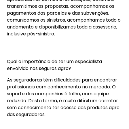
suporte das companhias é falho, com equipe
reduzida. Desta forma, é muito difícil um corretor
sem conhecimento ter acesso aos produtos agro
das seguradoras.
É muito técnico. Se o corretor errar, perde o
seguro da caminhonete do produtor e os demais
seguros.
Nós temos acesso a várias seguradoras, cada qual
com sua política própria de aceitação de risco.
Temos uma vantagem enorme sobre bancos, que
normalmente possuem uma única seguradora
para atender seus clientes, e sobre corretores
que não conseguem ter um portfólio vasto.
Atuamos em nove estados do Brasil. Nossos riscos
são bem distribuídos. Desta forma, conseguimos
negociações melhores, tanto a nível de produto