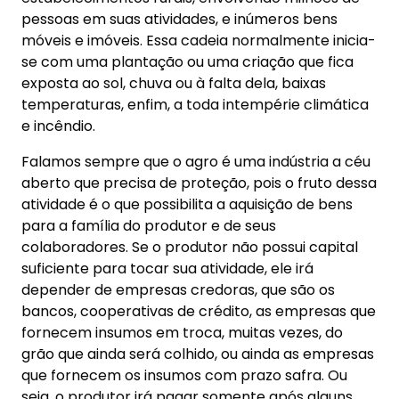
aberto que precisa de proteção, pois o fruto dessa
atividade é o que possibilita a aquisição de bens
para a família do produtor e de seus
colaboradores. Se o produtor não possui capital
suficiente para tocar sua atividade, ele irá
depender de empresas credoras, que são os
bancos, cooperativas de crédito, as empresas que
fornecem insumos em troca, muitas vezes, do
grão que ainda será colhido, ou ainda as empresas
que fornecem os insumos com prazo safra. Ou
seja, o produtor irá pagar somente após alguns
meses pós-colheita. E se o clima não ajudar?
Portanto, não é somente o produtor que precisa
de proteção, mas também aqueles que financiam
a atividade agropecuária. Essa cadeia do agro é
extensa e propicia oportunidades de negócios. No
entanto, você, que é corretor e não tem
conhecimento do agro, o que fazer?