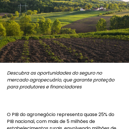
Descubra as oportunidades do seguro no
mercado agropecuário, que garante proteção
para produtores e financiadores
O PIB do agronegócio representa quase 25% do
PIB nacional, com mais de 5 milhões de
estabelecimentos rurais, envolvendo milhões de
pessoas em suas atividades, e inúmeros bens
móveis e imóveis. Essa cadeia normalmente inicia-
se com uma plantação ou uma criação que fica
exposta ao sol, chuva ou à falta dela, baixas
temperaturas, enfim, a toda intempérie climática
e incêndio.
Falamos sempre que o agro é uma indústria a céu