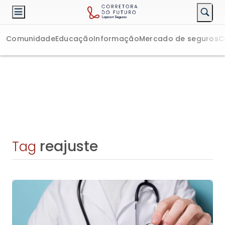
Comunidade
Educação
Informação
Mercado de seguros
C
reajuste
Tag