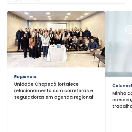
Regionais
Unidade Chapecó fortalece
Coluna d
relacionamento com corretoras e
Minha c
seguradoras em agenda regional
cresceu
trabalh