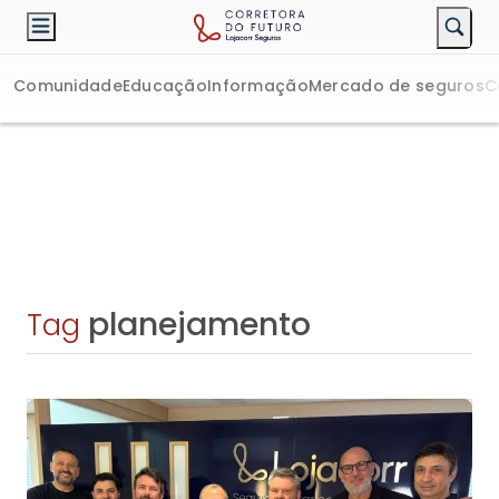
Comunidade
Educação
Informação
Mercado de seguros
C
planejamento
Tag