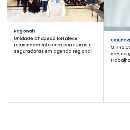
Regionais
Unidade Chapecó fortalece
Coluna d
relacionamento com corretoras e
Minha c
seguradoras em agenda regional
cresceu
trabalh