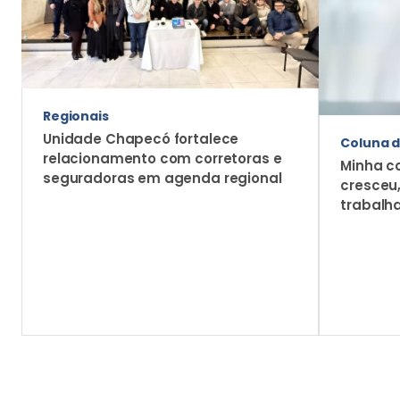
Regionais
Unidade Chapecó fortalece
Coluna d
relacionamento com corretoras e
Minha c
seguradoras em agenda regional
cresceu
trabalh