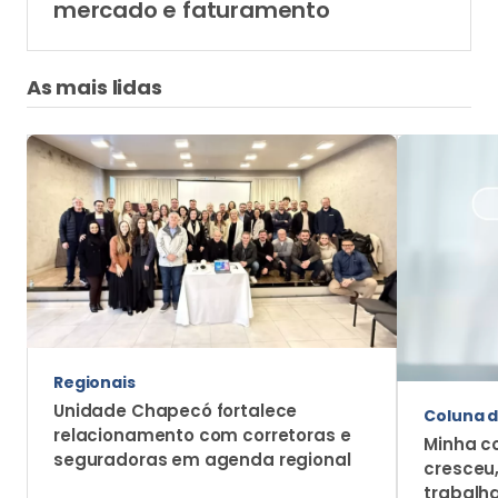
mercado e faturamento
As mais lidas
Regionais
Unidade Chapecó fortalece
Coluna d
relacionamento com corretoras e
Minha c
seguradoras em agenda regional
cresceu
trabalh