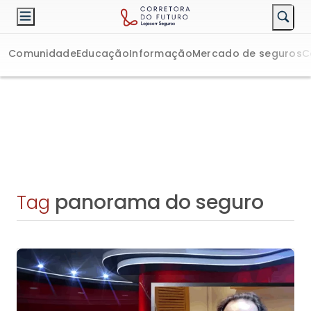
Comunidade
Educação
Informação
Mercado de seguros
C
panorama do seguro
Tag