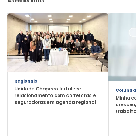
As mais lidas
Regionais
Unidade Chapecó fortalece
Coluna d
relacionamento com corretoras e
Minha c
seguradoras em agenda regional
cresceu
trabalh