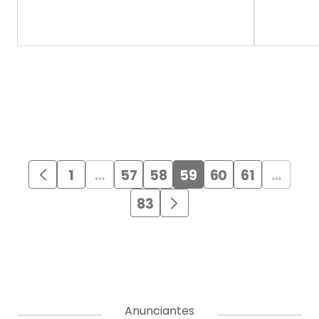
1
…
57
58
59
60
61
…
83
Anunciantes