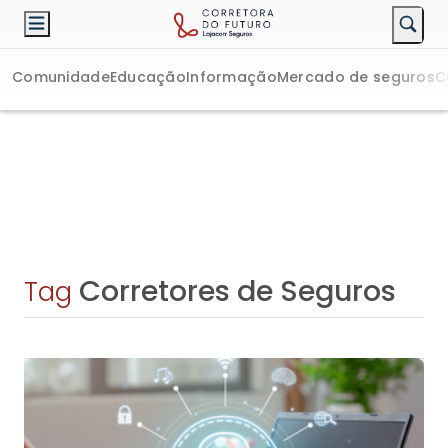
Comunidade
Educação
Informação
Mercado de seguros
C
Corretores de Seguros
Tag