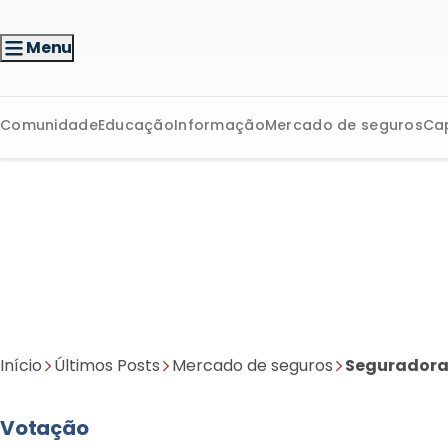
Menu
Comunidade
Educação
Informação
Mercado de seguros
Ca
Início
Últimos Posts
Mercado de seguros
Seguradora
Votação
Maxpar Assistências t
reconhecida e é indi
AQUI