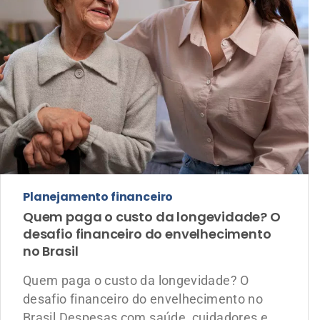
Planejamento financeiro
Quem paga o custo da longevidade? O
desafio financeiro do envelhecimento
no Brasil
Quem paga o custo da longevidade? O
desafio financeiro do envelhecimento no
Brasil Despesas com saúde, cuidadores e
adaptações residenciais revelam que o
planejamento financeiro deve considerar
possíveis necessidades de suporte e
assistência aos 60+