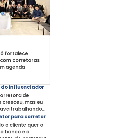
ó fortalece
 com corretoras
em agenda
 do influenciador
orretora de
 cresceu, mas eu
uava trabalhando
orretor solo
etor para corretor
o o cliente quer o
o banco e o
ento do corretor?
etor para corretor
r ser disruptivo no
o de seguros
ra
r de seguros se