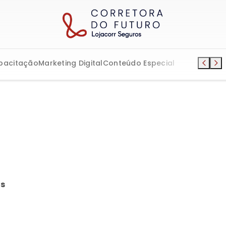
pacitação
Marketing Digital
Conteúdo Especial
s
em excelência
cada ao Prêmio Reclam