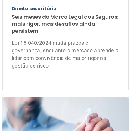
gestão de risco
Arrecadação
Como o setor de seguros virou o fiador
da retomada econômica no 1º trimestre