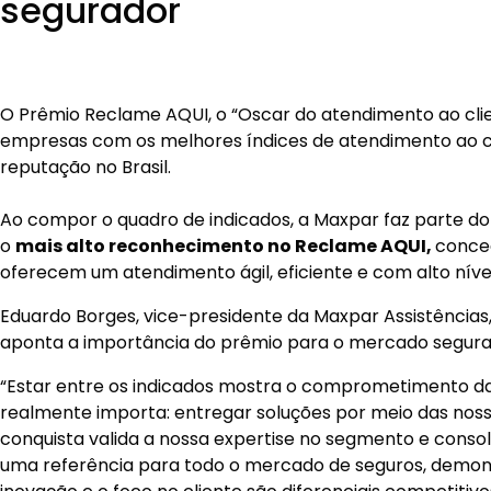
o
mais alto reconhecimento no Reclame AQUI,
conce
oferecem um atendimento ágil, eficiente e com alto níve
Eduardo Borges, vice-presidente da Maxpar Assistências,
aponta a importância do prêmio para o mercado segura
“Estar entre os indicados mostra o comprometimento d
realmente importa: entregar soluções por meio das nossa
conquista valida a nossa expertise no segmento e cons
uma referência para todo o mercado de seguros, demon
inovação e o foco no cliente são diferenciais competitivo
Votações abertas até 07 d
O voto do consumidor na premiação é um grande instr
melhoria no mercado. Além de conceder o troféu às marc
também influencia na forma como as empresas investe