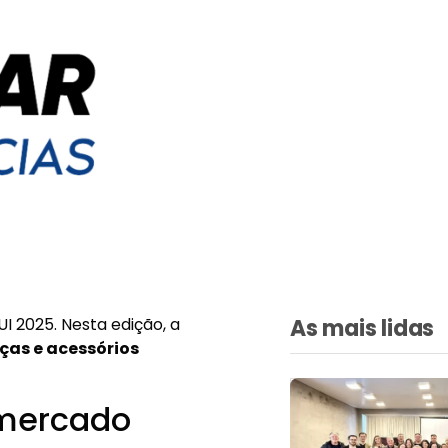
I 2025. Nesta edição, a
As mais lidas
ças e acessórios
 mercado
nte”, destaca as
consumidor e
o
roll d
e empresas com
Regionais