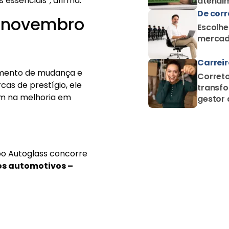
transfo
gestor 
proteçã
po Autoglass concorre
os automotivos –