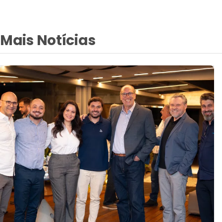
Parceria
Unidades da Lojacorr são recebidas
pela MAG Seguros em encontro de
capacitação e relacionamento
Agenda reuniu lideranças das duas