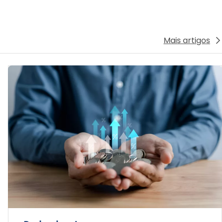
Dados do setor
Lucro das seguradoras tem alta de 20%
Boletim IRB+Mercado reúne dados de abril,
que mostram trajetória positiva do mercado
segurador, com crescimento de 5,7% no
faturamento