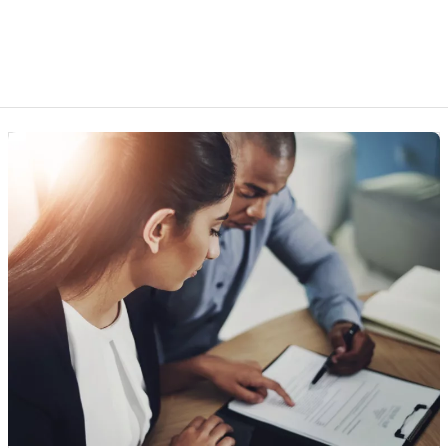
Direito securitário
Seis meses do Marco Legal dos Seguros:
mais rigor, mas desafios ainda
persistem
Lei 15.040/2024 muda prazos e
governança, enquanto o mercado aprende a
lidar com convivência de maior rigor na