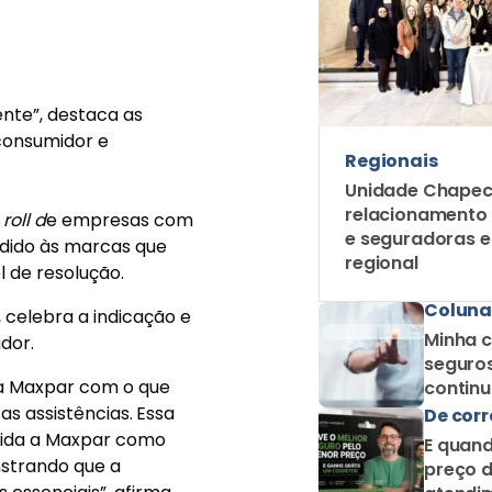
dido às marcas que
Unidade Chapec
l de resolução.
relacionamento
e seguradoras 
 celebra a indicação e
regional
dor.
Coluna
a Maxpar com o que
Minha c
s assistências.
Essa
seguros
olida a Maxpar como
contin
strando que a
como c
De corr
s essenciais”
,
afirma.
E quand
preço d
e novembro
atendim
De corr
Escolhe
mercad
umento de mudança e
as de prestígio, ele
Carrei
m na melhoria em
Correto