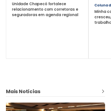
Unidade Chapecó fortalece
Coluna d
relacionamento com corretoras e
Minha c
seguradoras em agenda regional
cresceu
trabalh
Mais Notícias