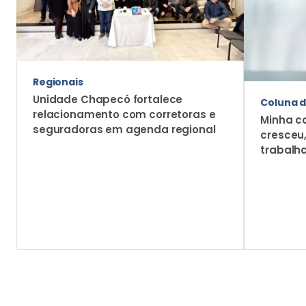
Regionais
Unidade Chapecó fortalece
Coluna d
relacionamento com corretoras e
Minha c
seguradoras em agenda regional
cresceu
trabalh