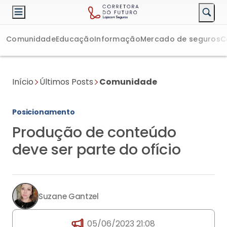
Comunidade
Educação
Informação
Mercado de seguros
C
Início
Últimos Posts
Comunidade
Posicionamento
Produção de conteúdo
deve ser parte do ofício
Suzane Gantzel
05/06/2023 21:08