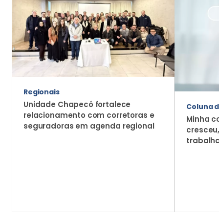
Regionais
Unidade Chapecó fortalece
Coluna d
relacionamento com corretoras e
Minha c
seguradoras em agenda regional
cresceu
trabalh