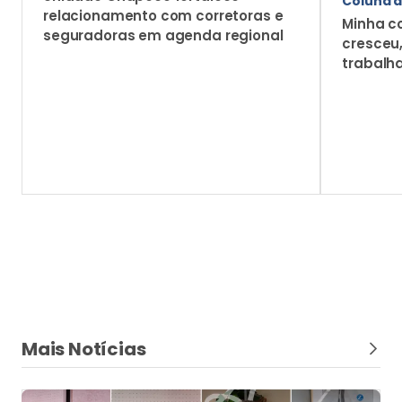
Coluna d
relacionamento com corretoras e
Minha c
seguradoras em agenda regional
cresceu
trabalh
Mais Notícias