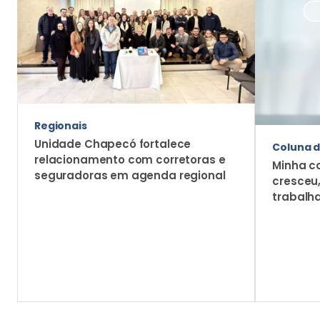
Regionais
Unidade Chapecó fortalece
Coluna d
relacionamento com corretoras e
Minha c
seguradoras em agenda regional
cresceu
trabalh