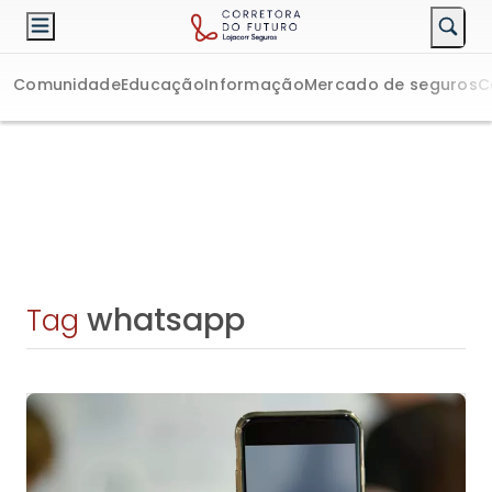
Comunidade
Educação
Informação
Mercado de seguros
C
whatsapp
Tag