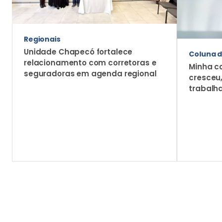
Regionais
Unidade Chapecó fortalece
Coluna d
relacionamento com corretoras e
Minha c
seguradoras em agenda regional
cresceu
trabalh