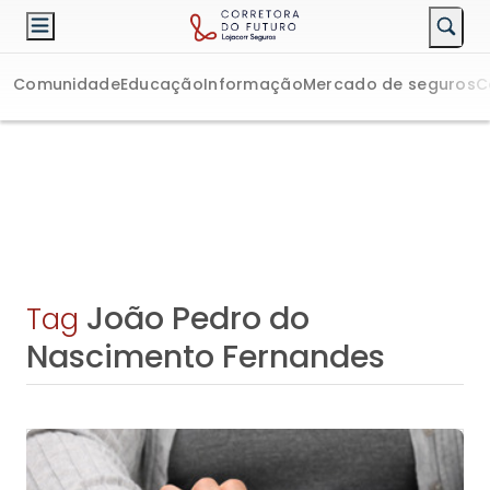
Comunidade
Educação
Informação
Mercado de seguros
C
João Pedro do
Tag
Nascimento Fernandes