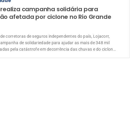
dade
 realiza campanha solidária para
ão afetada por ciclone no Rio Grande
 de corretoras de seguros independentes do país, Lojacorr,
campanha de solidariedade para ajudar as mais de 348 mil
adas pela catástrofe em decorrência das chuvas e do ciclone
l que atingiu a população de 100 municípios do Rio Grande do
na passada e que, desde então, sofrem […]