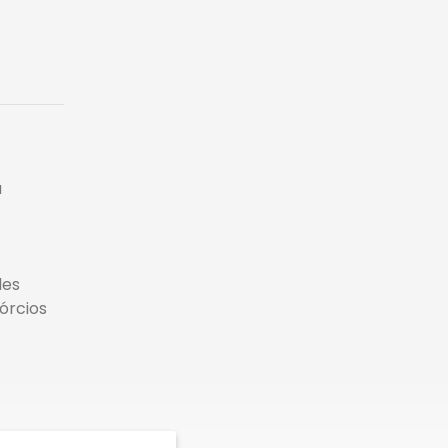
a
des
órcios