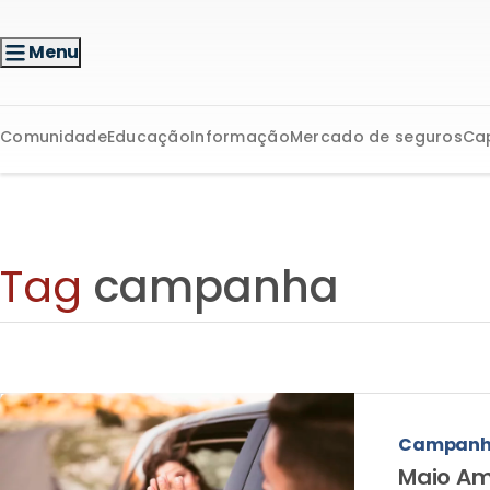
Menu
Comunidade
Educação
Informação
Mercado de seguros
Ca
Tag
campanha
Campan
Maio Am