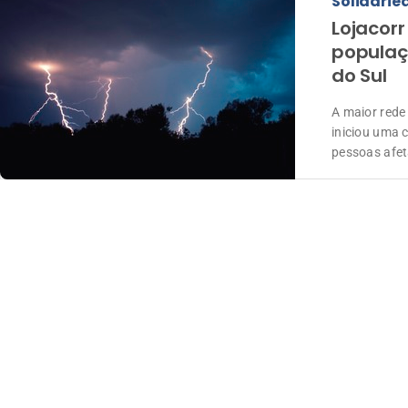
Solidarie
Lojacorr
populaç
do Sul
A maior rede
iniciou uma 
pessoas afet
extratropica
Sul, na sema