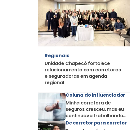
Regionais
Unidade Chapecó fortalece
relacionamento com corretoras
e seguradoras em agenda
regional
Coluna do influenciador
Minha corretora de
seguros cresceu, mas eu
continuava trabalhando
como corretor solo
De corretor para corretor