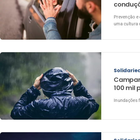
conduçã
Prevenção e 
uma cultura 
Solidarie
Campanh
100 mil 
Inundações f