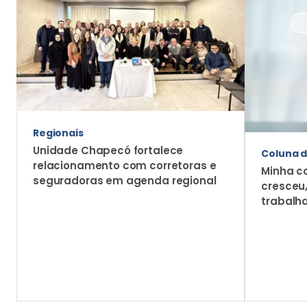
Regionais
Unidade Chapecó fortalece
Coluna d
relacionamento com corretoras e
Minha c
seguradoras em agenda regional
cresceu
trabalh