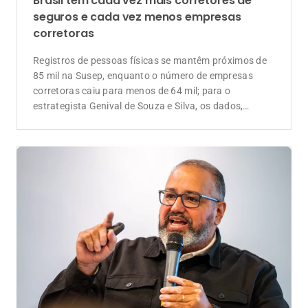
Brasil tem cada vez mais corretores de
seguros e cada vez menos empresas
corretoras
Registros de pessoas físicas se mantêm próximos de
85 mil na Susep, enquanto o número de empresas
corretoras caiu para menos de 64 mil; para o
estrategista Genival de Souza e Silva, os dados,
somados às novas regras do CNSP para a formação
de corretores, revelam uma mudança estrutural: a
separação econômica entre a profissão de corretor e a
propriedade de uma corretora