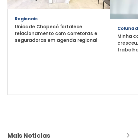
Regionais
Unidade Chapecó fortalece
Coluna d
relacionamento com corretoras e
Minha c
seguradoras em agenda regional
cresceu
trabalh
Mais Notícias