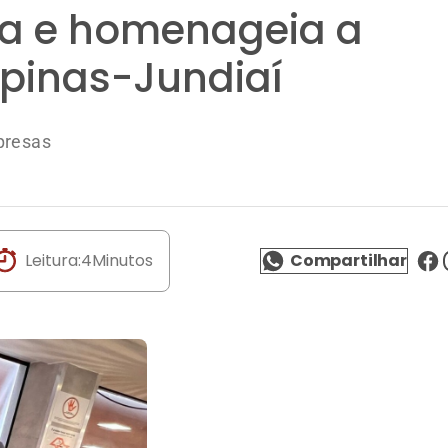
ria e homenageia a
pinas-Jundiaí
presas
Leitura:
4
Minutos