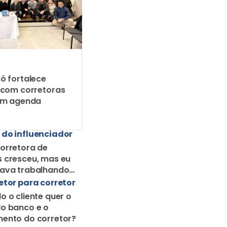
ó fortalece
 com corretoras
em agenda
 do influenciador
orretora de
 cresceu, mas eu
uava trabalhando
orretor solo
etor para corretor
o o cliente quer o
o banco e o
ento do corretor?