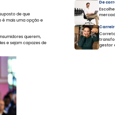
De corr
Escolhe
ssuposto de que
mercad
ão é mais uma opção e
Carrei
Correto
consumidores querem,
transfo
des e sejam capazes de
gestor 
proteçã