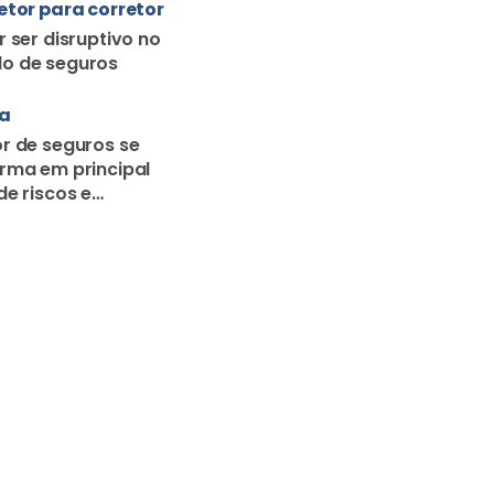
etor para corretor
r ser disruptivo no
o de seguros
ra
r de seguros se
rma em principal
de riscos e
o familiar