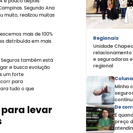
14 e pouco depois
m Campinas. Segundo Ana
u muito, realizou muitas
crescemos mais de 100%
Regionais
s distribuída em mais
Unidade Chapec
relacionamento
e seguradoras 
ty Seguros também está
regional
gar e busca evolução
os um forte
Coluna
acorr para
Minha c
ara tudo o que
seguros
contin
como c
 para levar
De corr
E quand
s
preço d
atendim