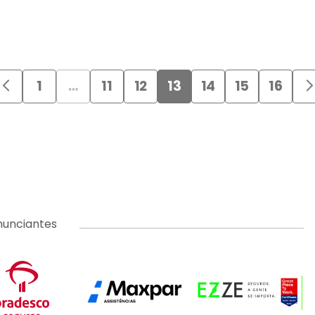
1
…
11
12
13
14
15
16
nunciantes