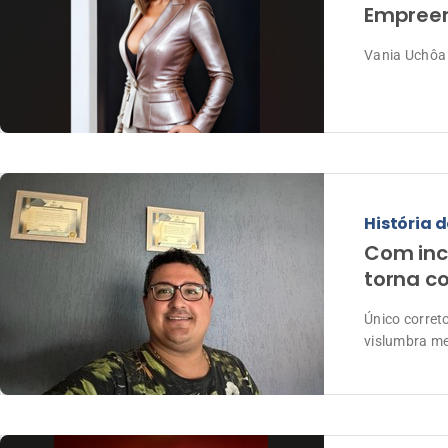
Empreen
Vania Uchôa 
História d
Com inc
torna c
Único corret
vislumbra m