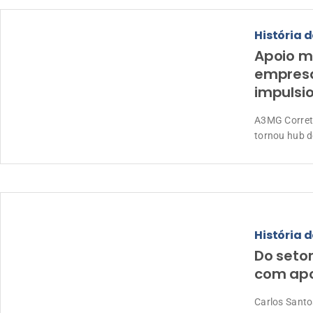
História d
Apoio m
empresa
impulsi
A3MG Correto
tornou hub d
História d
Do seto
com apo
Carlos Santo