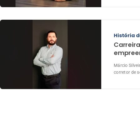
História d
Carreir
empreen
Márcio Silve
corretor de 