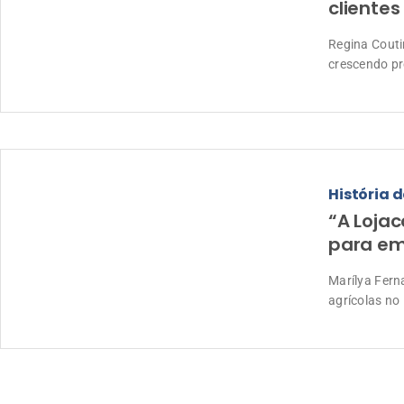
clientes
Regina Couti
crescendo pr
História d
“A Lojac
para em
Marílya Fern
agrícolas no