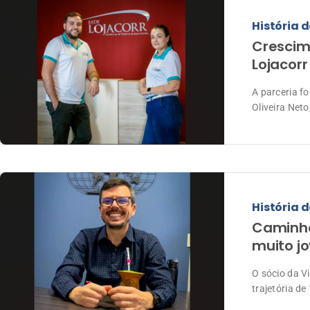
História d
Crescim
Lojacorr
A parceria f
Oliveira Net
História d
Caminho
muito j
O sócio da V
trajetória d