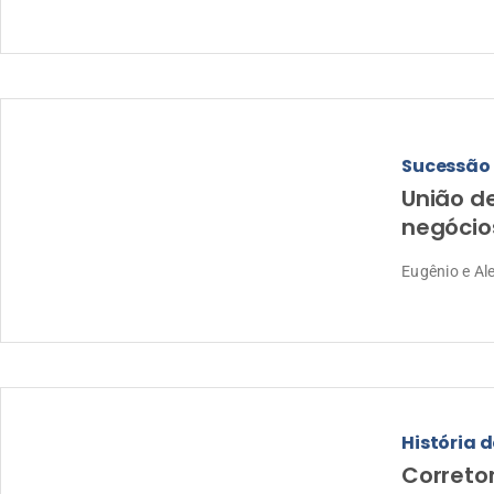
Sucessão
União d
negócios
Eugênio e Al
História d
Corretor