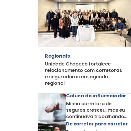
Regionais
Unidade Chapecó fortalece
relacionamento com corretoras
e seguradoras em agenda
regional
Coluna do influenciador
Minha corretora de
seguros cresceu, mas eu
continuava trabalhando
como corretor solo
De corretor para corretor