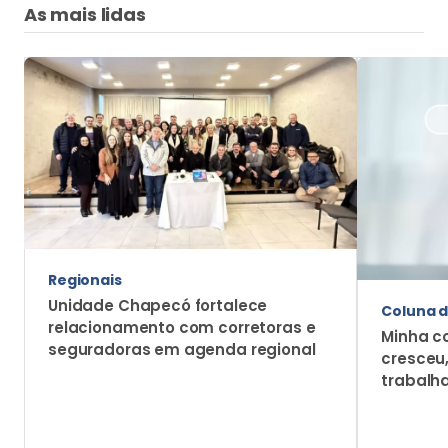
Regionais
Unidade Chapecó fortalece
Coluna d
relacionamento com corretoras e
Minha c
seguradoras em agenda regional
cresceu
trabalh