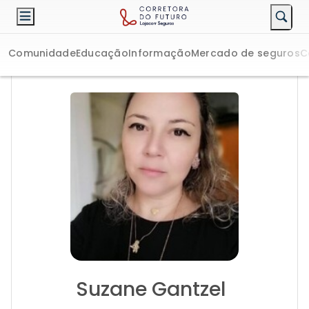
Comunidade
Educação
Informação
Mercado de seguros
C
Suzane Gantzel