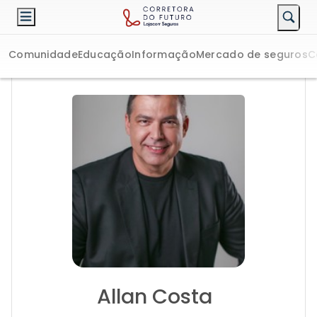
Comunidade
Educação
Informação
Mercado de seguros
C
Allan Costa