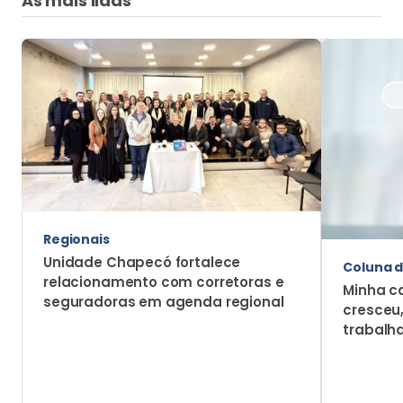
As mais lidas
Regionais
Unidade Chapecó fortalece
Coluna d
relacionamento com corretoras e
Minha c
seguradoras em agenda regional
cresceu
trabalh