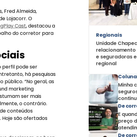
, Fred Almeida,
e Lojacorr. O
gPlay Cast
, destacou a
balho do corretor para
Regionais
Unidade Chapec
relacionamento
ociais
e seguradoras 
regional
 perfil pode ser
Entretanto, há pesquisas
Coluna
o público. “No geral, as
Minha c
und marketing
seguros
ostumam ser mais
contin
lmente, o contrário.
como c
De corr
 de conteúdos
E quand
. Hoje são ofertados
preço d
atendim
De corr