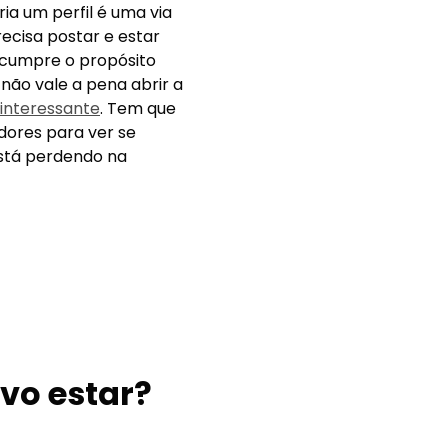
ir todas as
uma tendência, em que
nais com a mesma
ira delas é encontrar
ctar todos os canais.
ioso para que o
a essa gestão. Mas se
pcional e depende muito
inal, cada uma tem
ia um perfil é uma via
recisa postar e estar
 cumpre o propósito
não vale a pena abrir a
 interessante
. Tem que
dores para ver se
está perdendo na