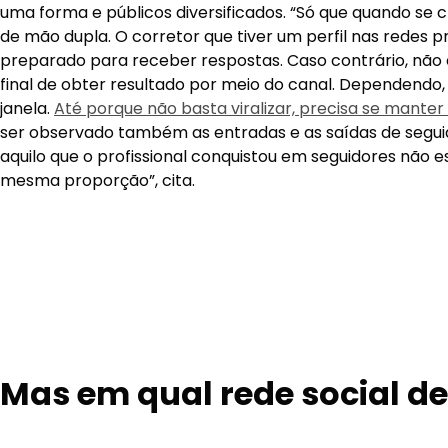
Entretanto, para o corretor de seguros é complicado ger
ferramentas, mesmo que o conceito
omnichannel
seja 
as empresas sejam capazes de atender em diversos ca
qualidade. Sendo assim, há algumas alternativas. A prime
ferramentas que já existem no mercado que podem cone
Entretanto, ainda assim é um trabalho bastante dispend
corretor faça sozinho.
Dessa forma, outra sugestão é ter ajuda profissional par
esse não for o caso, a presença em todos os canais é o
do posicionamento que o corretor quer ter nas redes. Af
uma forma e públicos diversificados. “Só que quando se cr
de mão dupla. O corretor que tiver um perfil nas redes p
preparado para receber respostas. Caso contrário, não
final de obter resultado por meio do canal. Dependendo, 
janela.
Até porque não basta viralizar, precisa se manter
ser observado também as entradas e as saídas de segui
aquilo que o profissional conquistou em seguidores não 