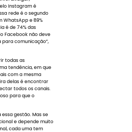
rnet no
ível divulgar,
elo Instagram é
essa rede é o segundo
sam WhatsApp e 89%
ia é de 74% das
 do Facebook não deve
ia para comunicação”,