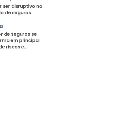
r ser disruptivo no
o de seguros
ra
r de seguros se
rma em principal
de riscos e
o familiar