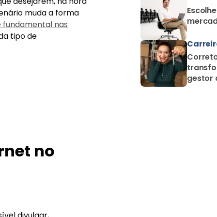
que desejarem, na hora
Escolhe
enário muda a forma
mercad
é fundamental nas
da tipo de
Carrei
Correto
transfo
gestor 
proteçã