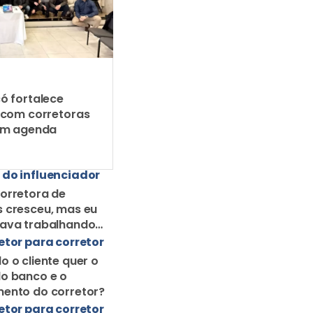
ó fortalece
 com corretoras
em agenda
 do influenciador
orretora de
 cresceu, mas eu
uava trabalhando
orretor solo
etor para corretor
o o cliente quer o
o banco e o
ento do corretor?
etor para corretor